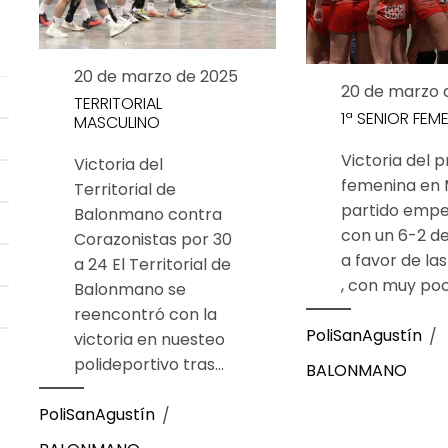
Clases particulares
Embarazo
20 de marzo de 2025
20 de marzo 
TERRITORIAL
Fitness
1ª SENIOR FEM
MASCULINO
Gimnasia rítmica
Victoria del 
Victoria del
femenina en M
Territorial de
Pádel
partido empe
Balonmano contra
con un 6-2 de
Corazonistas por 30
Patinaje
a favor de las
a 24 El Territorial de
Running
, con muy poco
Balonmano se
reencontró con la
Yoga
PoliSanAgustín
victoria en nuesteo
Actividades Externas
polideportivo tras...
BALONMANO
PoliSanAgustín