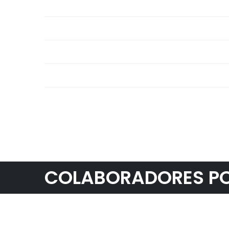
Indoor
Materials
Outdoor
Secure
Uncategorized
COLABORADORES PO