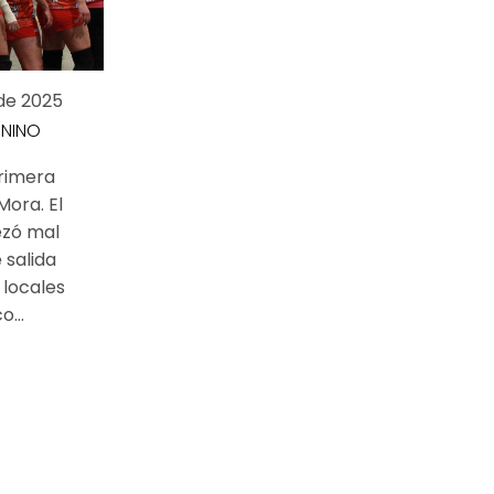
de 2025
ENINO
primera
ora. El
zó mal
 salida
 locales
...