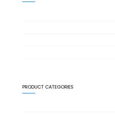
BALONCESTO. Copa Aragón Femenina
CTO ARAGÓN ALEVÍN
CTO ARAGÓN INF-JUN-ABS
2ª JORNADA LIGA PREBENJAMÍN
XII COPA ARAGÓN MÁSTER
PRODUCT CATEGORIES
Ball