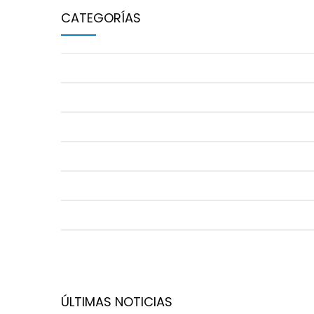
CATEGORÍAS
BALONCESTO
BALONMANO
CAMPUS URBANO
GIMNASIA RÍTMICA
NATACIÓN
PÁDEL
TAEKWONDO
ÚLTIMAS NOTICIAS