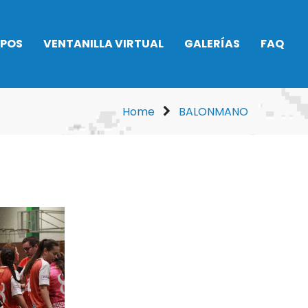
IPOS
VENTANILLA VIRTUAL
GALERÍAS
FAQ
Asamblea General
2026
to
Home
BALONMANO
Alquiler Pádel
no
Ser socio
 Rítmica
Taquillas
Procedimientos
do
administrativos