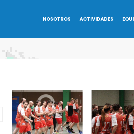
NOSOTROS
ACTIVIDADES
EQU
Historia
INTENSIVOS
TROFEOS
NATACIÓN 2026
Horarios
Balonces
Normativa
Instalaciones
actividades
Balonma
Actividades
Cafetería
Gimnasia
acuáticas
Normativa
Natación
Actividad baile
Trabaja con
Taekwon
Artes marciales
nosotros
Triatlón
Bienestar y
Rehabilitación
Campus urbano