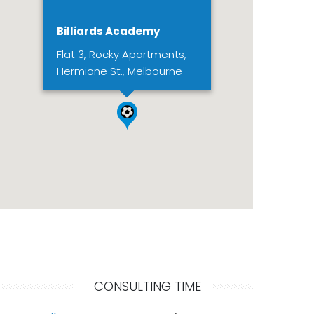
Billiards Academy
Flat 3, Rocky Apartments,
Hermione St., Melbourne
CONSULTING TIME