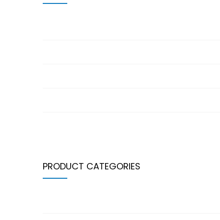
BALONCESTO. Copa Aragón Femenina
CTO ARAGÓN ALEVÍN
CTO ARAGÓN INF-JUN-ABS
2ª JORNADA LIGA PREBENJAMÍN
XII COPA ARAGÓN MÁSTER
PRODUCT CATEGORIES
Ball