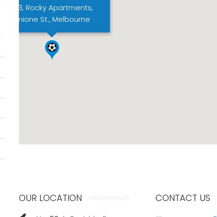
Flat 3, Rocky Apartments,
Clases particulares
Hermione St., Melbourne
Embarazo
Fitness
Gimnasia rítmica
Pádel
Patinaje
Running
Yoga
Actividades Externas
OUR LOCATION
CONTACT US