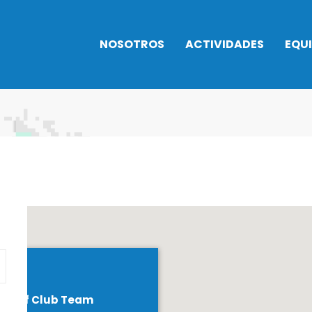
NOSOTROS
ACTIVIDADES
EQU
Historia
INTENSIVOS
TROFEOS
NATACIÓN 2026
Horarios
Balonces
Normativa
Instalaciones
actividades
Balonma
Actividades
Cafetería
Gimnasia
acuáticas
Normativa
Natación
Actividad baile
Trabaja con
Taekwon
Artes marciales
nosotros
Triatlón
Bienestar y
Rehabilitación
Golf Club Team
Campus urbano