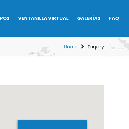
IPOS
VENTANILLA VIRTUAL
GALERÍAS
FAQ
Asamblea General
2026
to
Home
Enquiry
Alquiler Pádel
no
Ser socio
 Rítmica
Taquillas
Procedimientos
do
administrativos