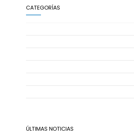
CATEGORÍAS
BALONCESTO
Soccer Stones
BALONMANO
Flat 3, Aslan Apartments,
CAMPUS URBANO
Hermione St., Mexico
GIMNASIA RÍTMICA
NATACIÓN
PÁDEL
TAEKWONDO
ÚLTIMAS NOTICIAS