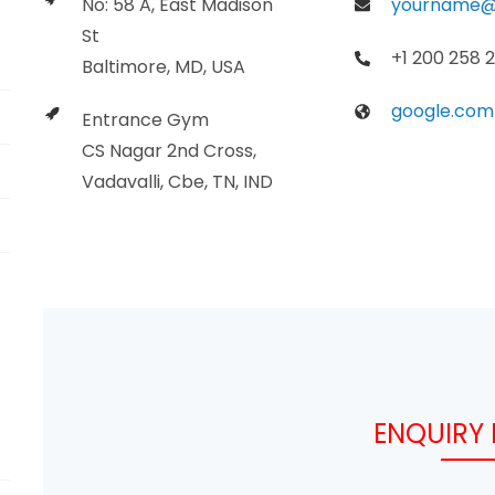
No: 58 A, East Madison
yourname@
St
+1 200 258 
Baltimore, MD, USA
google.com
Entrance Gym
CS Nagar 2nd Cross,
Vadavalli, Cbe, TN, IND
ENQUIRY