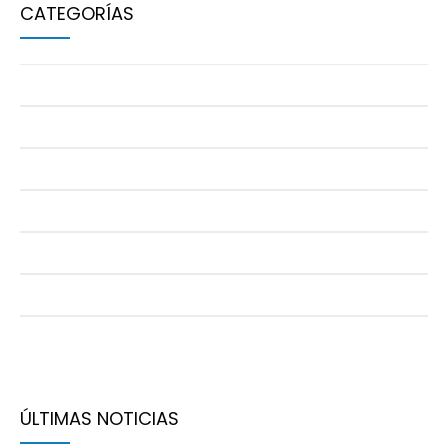
CATEGORÍAS
BALONCESTO
BALONMANO
CAMPUS URBANO
GIMNASIA RÍTMICA
NATACIÓN
PÁDEL
TAEKWONDO
ÚLTIMAS NOTICIAS