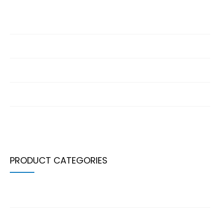
BALONCESTO. Copa Aragón Femenina
CTO ARAGÓN ALEVÍN
CTO ARAGÓN INF-JUN-ABS
2ª JORNADA LIGA PREBENJAMÍN
XII COPA ARAGÓN MÁSTER
PRODUCT CATEGORIES
Ball
Indoor