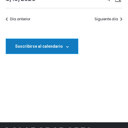
NAVE
Día
DE
Seleccionar
DE
fecha.
VI
BÚSQ
Día anterior
Siguiente día
DE
Y
EV
VISTA
Suscribirse al calendario
DE
EVENT