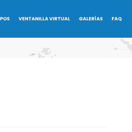
IPOS
VENTANILLA VIRTUAL
GALERÍAS
FAQ
Asamblea General
2026
to
Alquiler Pádel
no
Ser socio
 Rítmica
Taquillas
Procedimientos
do
administrativos