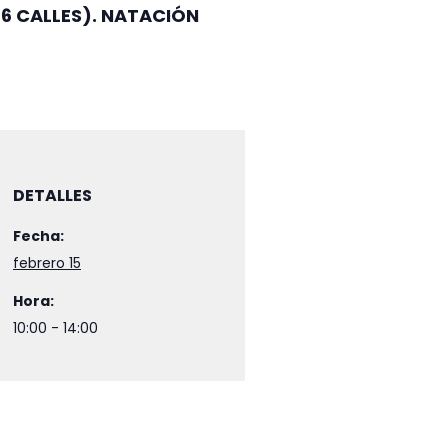
6 CALLES). NATACIÓN
Clases particulares
Embarazo
Fitness
Gimnasia rítmica
DETALLES
Pádel
Fecha:
Patinaje
febrero 15
Running
Hora:
Yoga
10:00 - 14:00
Actividades Externas