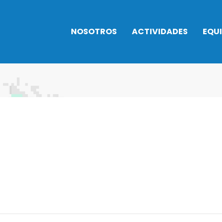
NOSOTROS
ACTIVIDADES
EQU
Historia
INTENSIVOS
TROFEOS
NATACIÓN 2026
Horarios
Balonces
Normativa
Instalaciones
actividades
Balonma
Actividades
Cafetería
Gimnasia
acuáticas
Normativa
Natación
Actividad baile
Trabaja con
Taekwon
Artes marciales
nosotros
Triatlón
Bienestar y
Rehabilitación
Campus urbano