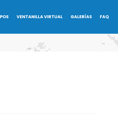
IPOS
VENTANILLA VIRTUAL
GALERÍAS
FAQ
Asamblea General
2026
to
Alquiler Pádel
no
Ser socio
 Rítmica
Taquillas
Procedimientos
do
administrativos