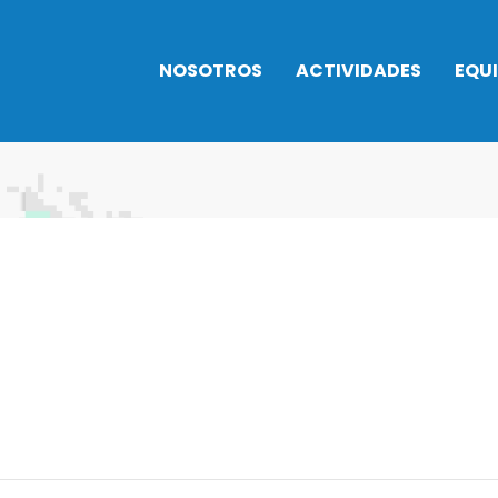
NOSOTROS
ACTIVIDADES
EQU
Historia
INTENSIVOS
TROFEOS
NATACIÓN 2026
Horarios
Balonces
Normativa
Instalaciones
actividades
Balonma
Actividades
Cafetería
Gimnasia
acuáticas
Normativa
Natación
Actividad baile
Trabaja con
Taekwon
Artes marciales
nosotros
Triatlón
Bienestar y
Rehabilitación
Campus urbano