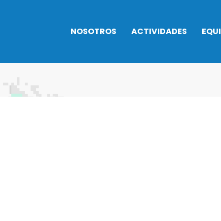
NOSOTROS
ACTIVIDADES
EQU
Historia
INTENSIVOS
TROFEOS
NATACIÓN 2026
Horarios
Balonces
Normativa
Instalaciones
actividades
Balonma
Actividades
Cafetería
Gimnasia
acuáticas
Normativa
Natación
Actividad baile
Trabaja con
Taekwon
Artes marciales
nosotros
Triatlón
Bienestar y
Rehabilitación
Campus urbano