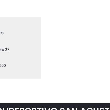
Clases particulares
Embarazo
Fitness
ES
Gimnasia rítmica
Pádel
re 27
Patinaje
2:00
Running
Yoga
Actividades Externas