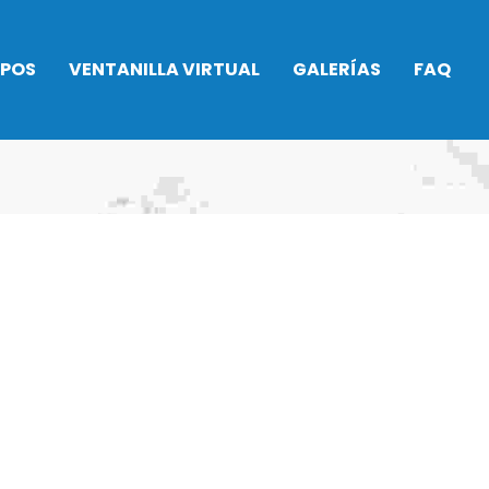
IPOS
VENTANILLA VIRTUAL
GALERÍAS
FAQ
Asamblea General
2026
to
Alquiler Pádel
no
Ser socio
 Rítmica
Taquillas
Procedimientos
do
administrativos